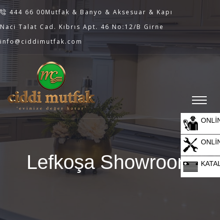
444 66 00
Mutfak & Banyo & Aksesuar & Kapı
Naci Talat Cad. Kıbrıs Apt. 46 No:12/B Girne
info@ciddimutfak.com
ONLİ
ONLİ
Lefkoşa Showroom
KATA