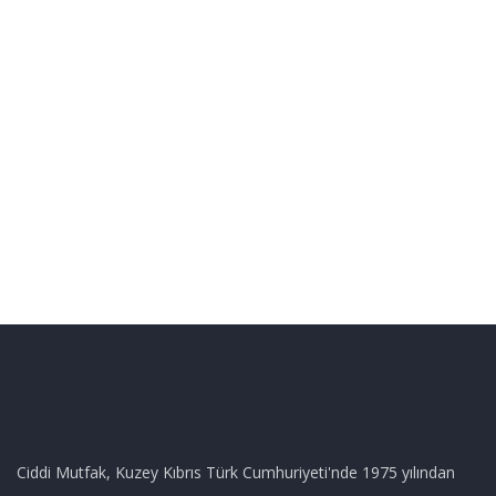
Ciddi Mutfak, Kuzey Kıbrıs Türk Cumhuriyeti'nde 1975 yılından